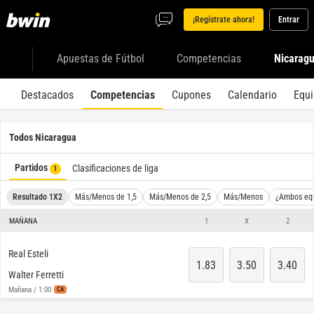
¡Regístrate ahora!
Entrar
Apuestas de Fútbol
Competencias
Nicarag
Destacados
Competencias
Cupones
Calendario
Equ
Todos Nicaragua
Partidos
Clasificaciones de liga
1
Resultado 1X2
Más/Menos de 1,5
Más/Menos de 2,5
Más/Menos
¿Ambos eq
MAÑANA
1
X
2
Real Esteli
1.83
3.50
3.40
Walter Ferretti
Mañana / 1:00
CA