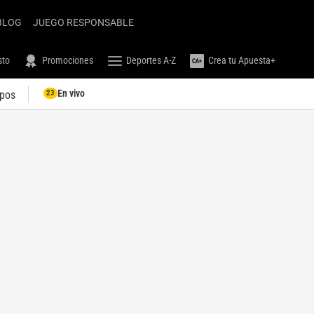
BLOG
JUEGO RESPONSABLE
sto
Promociones
Deportes A-Z
Crea tu Apuesta+
En vivo
23
ipos
tbol
Competencias
Polonia
azo
Clasificaciones de liga
1
Resultado 1X2
Más/Menos
Goles
Más de
Menos de
60
4.20
1.70
2.00
2.5