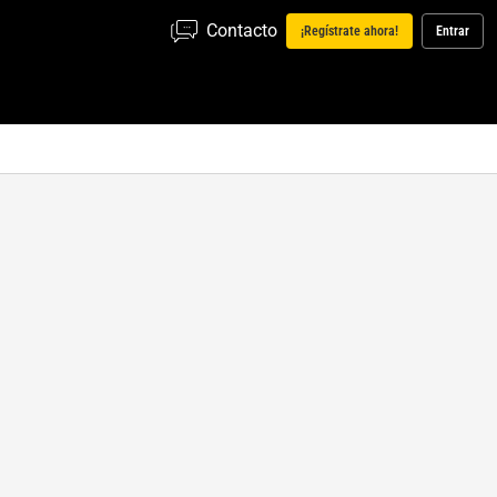
Contacto
¡Regístrate ahora!
Entrar
Medios
Selecciona un evento
Selecciona
de la
lista de
eventos en
vivo para
ver
medios.