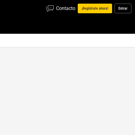
Contacto
¡Regístrate ahora!
Entrar
Medios
Selecciona un evento
Selecciona
de la
lista de
eventos en
vivo para
ver
medios.