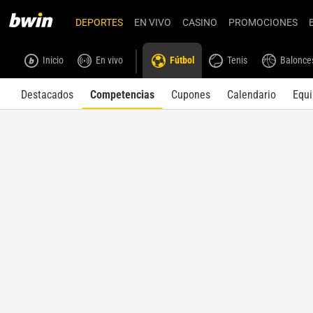
DEPORTES
EN VIVO
CASINO
PROMOCIONES
Inicio
En vivo
Fútbol
Tenis
Balonce
Destacados
Competencias
Cupones
Calendario
Equ
Competencias
Apuestas de Fú
destacadas
P
ri
m
C
e
o
r
l
L
a
o
i
6
A
m
g
E
-
b
a
c
C
i
P
u
U
l
a
r
a
E
a
o
d
F
E
u
P
o
A
u
s
ri
r
C
r
U
u
m
h
o
E