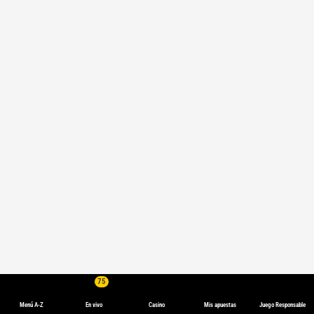
75
Menú A-Z
En vivo
Casino
Mis apuestas
Juego Responsable