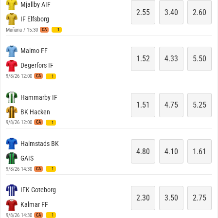
Mjallby AIF
2.55
3.40
2.60
IF Elfsborg
Mañana / 15:30
CA
1
Malmo FF
1.52
4.33
5.50
Degerfors IF
9/8/26 12:00
CA
1
Hammarby IF
1.51
4.75
5.25
BK Hacken
9/8/26 12:00
CA
1
Halmstads BK
4.80
4.10
1.61
GAIS
9/8/26 14:30
CA
1
IFK Goteborg
2.30
3.50
2.75
Kalmar FF
9/8/26 14:30
CA
1