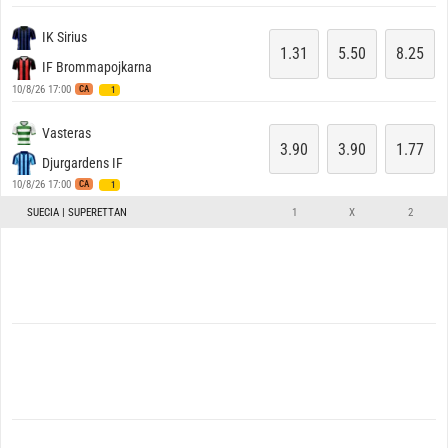
IK Sirius
1.31
5.50
8.25
IF Brommapojkarna
10/8/26 17:00
CA
1
Vasteras
3.90
3.90
1.77
Djurgardens IF
10/8/26 17:00
CA
1
SUECIA | SUPERETTAN
1
X
2