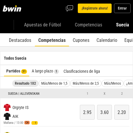
¡Regístrate ahora!
Entrar
Apuestas de Fútbol
Competencias
Suecia
Destacados
Competencias
Cupones
Calendario
Equ
Todos Suecia
Partidos
A largo plazo
Clasificaciones de liga
31
1
Resultado 1X2
Más/Menos de 1,5
Más/Menos de 2,5
Más/Menos
¿Amb
SUECIA | ALLSVENSKAN
1
X
2
Orgryte IS
2.95
3.60
2.20
AIK
Mañana / 13:00
CA
1