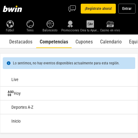
¡Regístrate ahora!
Entrar
Fútbol
Tenis
Baloncesto
Promociones
Crea tu Apuesta+
Casino en vivo
Destacados
Competencias
Cupones
Calendario
Equ
Lo sentimos, no hay eventos disponibles actualmente para esta región.
Live
AGO
Hoy
08
Deportes A-Z
Inicio