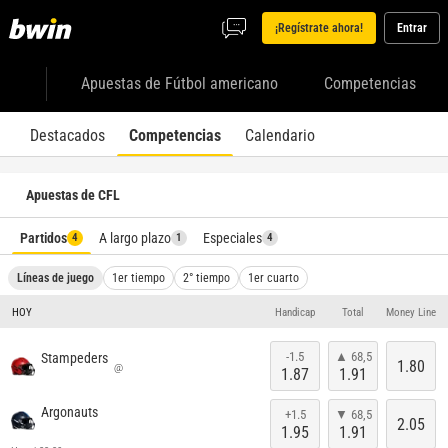
¡Regístrate ahora!
Entrar
Apuestas de Fútbol americano
Competencias
Destacados
Competencias
Calendario
Apuestas de CFL
Partidos
A largo plazo
Especiales
4
1
4
Líneas de juego
1er tiempo
2° tiempo
1er cuarto
HOY
Handicap
Total
Money Line
-1.5
▲ 68,5
Stampeders
1.80
@
1.87
1.91
Argonauts
+1.5
▼ 68,5
2.05
1.95
1.91