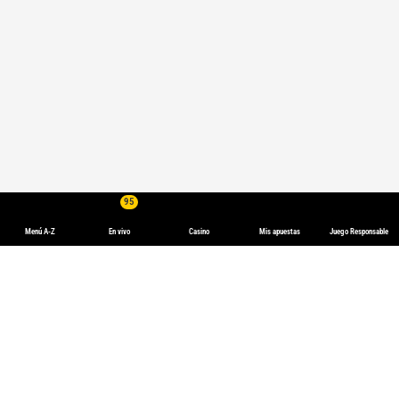
95
Menú A-Z
En vivo
Casino
Mis apuestas
Juego Responsable