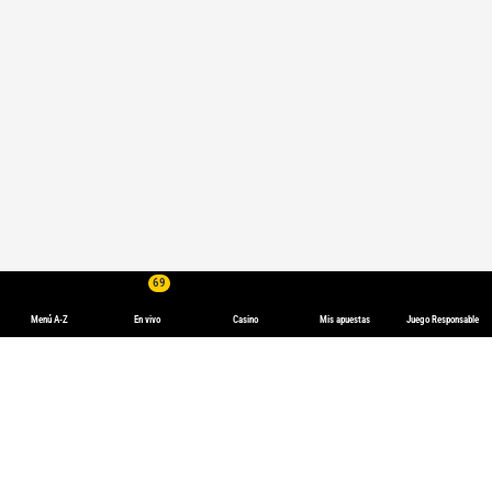
69
Menú A-Z
En vivo
Casino
Mis apuestas
Juego Responsable
Apuestas en Netball en Colombia