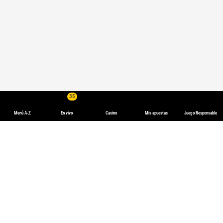
35
Menú A-Z
En vivo
Casino
Mis apuestas
Juego Responsable