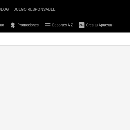
BLOG
JUEGO RESPONSABLE
sto
Promociones
Deportes A-Z
Crea tu Apuesta+