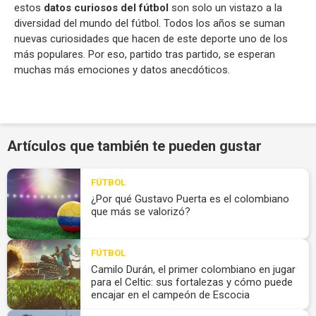
estos
datos curiosos del fútbol
son solo un vistazo a la
diversidad del mundo del fútbol. Todos los años se suman
nuevas curiosidades que hacen de este deporte uno de los
más populares. Por eso, partido tras partido, se esperan
muchas más emociones y datos anecdóticos.
Artículos que también te pueden gustar
FÚTBOL
¿Por qué Gustavo Puerta es el colombiano
que más se valorizó?
FÚTBOL
Camilo Durán, el primer colombiano en jugar
para el Celtic: sus fortalezas y cómo puede
encajar en el campeón de Escocia