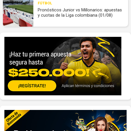
FÚTBOL
Pronósticos Junior vs Millonarios: apuestas
y cuotas de la Liga colombiana (01/08)