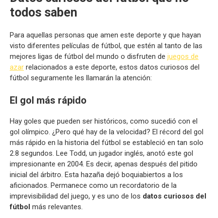
todos saben
Para aquellas personas que amen este deporte y que hayan
visto diferentes películas de fútbol, que estén al tanto de las
mejores ligas de fútbol del mundo o disfruten de
juegos de
azar
relacionados a este deporte, estos datos curiosos del
fútbol seguramente les llamarán la atención:
El gol más rápido
Hay goles que pueden ser históricos, como sucedió con el
gol olímpico. ¿Pero qué hay de la velocidad? El récord del gol
más rápido en la historia del fútbol se estableció en tan solo
2.8 segundos. Lee Todd, un jugador inglés, anotó este gol
impresionante en 2004. Es decir, apenas después del pitido
inicial del árbitro. Esta hazaña dejó boquiabiertos a los
aficionados. Permanece como un recordatorio de la
imprevisibilidad del juego, y es uno de los
datos curiosos del
fútbol
más relevantes.