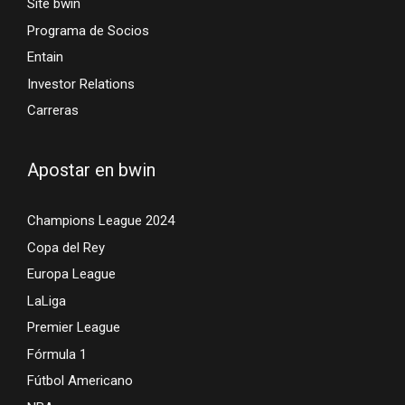
Site bwin
Programa de Socios
Entain
Investor Relations
Carreras
Apostar en bwin
Champions League 2024
Copa del Rey
Europa League
LaLiga
Premier League
Fórmula 1
Fútbol Americano