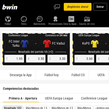
¡Regístrate ahora!
Entrar
Fútbol
Tenis
Baloncesto
Promociones
Crea tu Apuesta+
Casino en vivo
Conference League
UEFA Europa League
Comienza en
24 min
FC Inter
-
-
FC Vaduz
KuPS
Turku
Resultado del partido VA (+2)
Resultado del par
1
1.95
X
3.50
2
3.30
1
3.60
X
Descarga la App
Fútbol hoy
Fútbol CO
UEFA
Competencias destacadas
Primera A - Apertura
UEFA Europa League
Conference League
Resultado 1X2
Más/Menos de 1,5
Más/Menos de 2,5
Más/Menos
¿Ambos eq