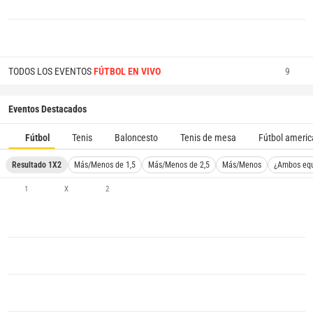
TODOS LOS EVENTOS
FÚTBOL EN VIVO
9
Eventos Destacados
Fútbol
Tenis
Baloncesto
Tenis de mesa
Fútbol ameri
Resultado 1X2
Más/Menos de 1,5
Más/Menos de 2,5
Más/Menos
¿Ambos eq
1
X
2