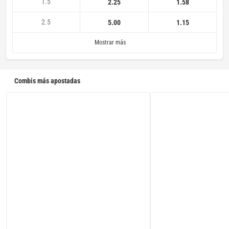
1.5
2.25
1.58
2.5
5.00
1.15
Mostrar más
Combis más apostadas