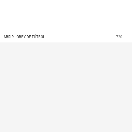
ABRIR LOBBY DE FÚTBOL
720