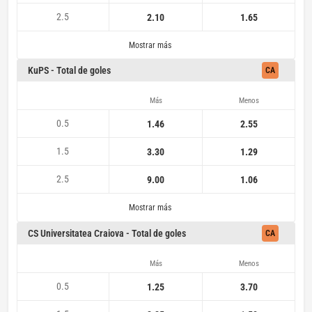
2.5
2.10
1.65
Mostrar más
KuPS - Total de goles
CA
Más
Menos
0.5
1.46
2.55
1.5
3.30
1.29
2.5
9.00
1.06
Mostrar más
CS Universitatea Craiova - Total de goles
CA
Más
Menos
0.5
1.25
3.70