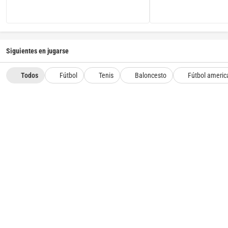
Siguientes en jugarse
Todos
Fútbol
Tenis
Baloncesto
Fútbol americ