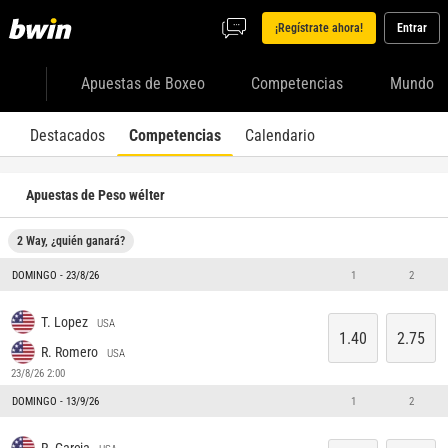
¡Regístrate ahora!
Entrar
Apuestas de Boxeo
Competencias
Mundo
Destacados
Competencias
Calendario
Apuestas de Peso wélter
2 Way, ¿quién ganará?
DOMINGO - 23/8/26
1
2
T. Lopez
USA
1.40
2.75
R. Romero
USA
23/8/26 2:00
DOMINGO - 13/9/26
1
2
R. Garcia