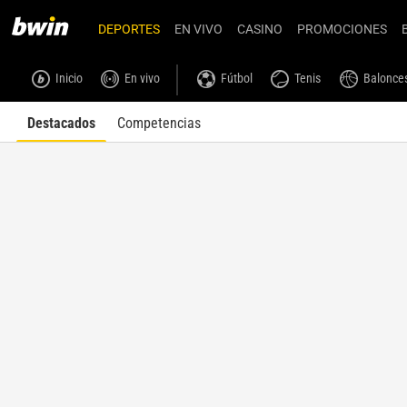
DEPORTES
EN VIVO
CASINO
PROMOCIONES
Inicio
En vivo
Fútbol
Tenis
Balonce
Destacados
Competencias
Competencias destacadas
C
a
m
M
p
u
e
n
TODAS LAS COMPETENCIAS
o
d
n
o
a
t
Dardos
2 Way, ¿quién ganará?
Hándicap de ronda
o
d
1
2
Handicap
1
2
e
l
M
Campeonato
Apostar ahora
u
del