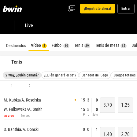
¡Regístrate ahora!
Entrar
Live
Vídeo
Fútbol
Tenis
Tenis de mesa
Ba
Destacados
5
10
29
12
Tenis
2 Way, ¿quién ganará?
¿Quién ganará el set?
Ganador de juego
Juegos totales:
1
2
15
3
0
M. Kubka/A. Rosolska
3.70
1.25
W. Falkowska/A. Smith
15
5
0
P
J
Sets
1er set
EN VIVO
0
0
1
S. Banthia/A. Donski
1.40
2.70