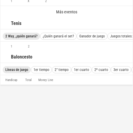
1
X
2
Más eventos
Tenis
2 Way, ¿quién ganará?
¿Quién ganará el set?
Ganador de juego
Juegos totales:
1
2
Baloncesto
Líneas de juego
1er tiempo
2° tiempo
1er cuarto
2º cuarto
3er cuarto
Handicap
Total
Money Line