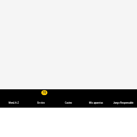
70
Menú A-Z
En vivo
Casino
Mis apuestas
Juego Responsable