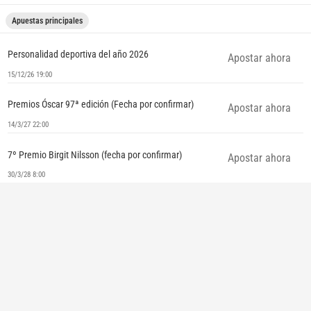
Apuestas principales
Personalidad deportiva del año 2026
Apostar ahora
15/12/26 19:00
Premios Óscar 97ª edición (Fecha por confirmar)
Apostar ahora
14/3/27 22:00
7º Premio Birgit Nilsson (fecha por confirmar)
Apostar ahora
30/3/28 8:00