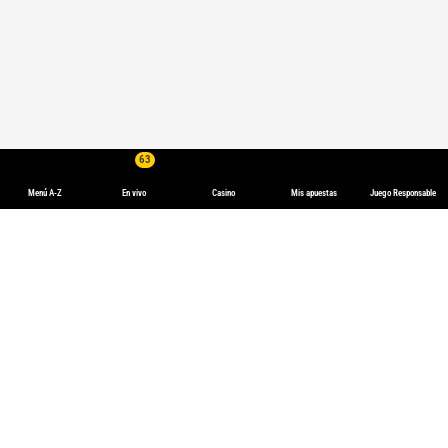
63
Menú A-Z
En vivo
Casino
Mis apuestas
Juego Responsable
Apuestas Deportivas
Apuestas en línea