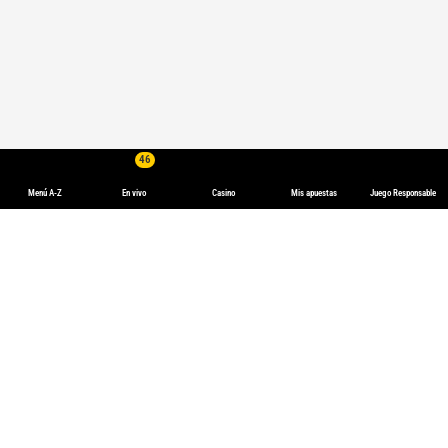
46
Menú A-Z
En vivo
Casino
Mis apuestas
Juego Responsable
Apuestas Deportivas
Apuestas en línea