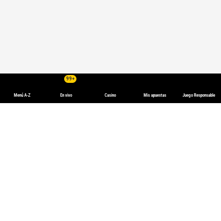
99+
Menú A-Z
En vivo
Casino
Mis apuestas
Juego Responsable
Apuestas Deportivas
Apuestas en línea