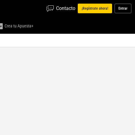
Contacto
¡Regístrate ahora!
Entrar
Crea tu Apuesta+
Medios
Selecciona un evento
Actualmente
no hay
disponible
retransmisión
en vivo para
este evento
Talón de
Mis