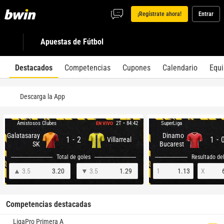
¡Regístrate ahora!
Entrar
Apuestas de Fútbol
Destacados
Competencias
Cupones
Calendario
Equ
Descarga la App
Amistosos Clubes
SuperLiga
2T • 84:42
EN VIVO
Galatasaray
Dinamo
-
-
1
2
1
Villarreal
SK
Bucarest
Total de goles
Resultado del
▲ 3.5
3.20
▼ 3.5
1.29
1
1.13
X
Competencias destacadas
LigaPro Primera A