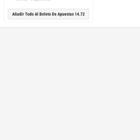
Añadir Todo Al Boleto De Apuestas 14.72