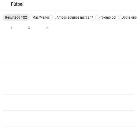
Fútbol
Resultado 1X2
Más/Menos
¿Ambos equipos marcan?
Próximo gol
Doble opo
1
X
2