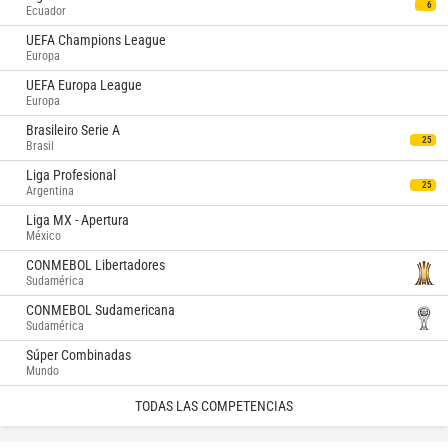
6
Ecuador
UEFA Champions League
Europa
UEFA Europa League
Europa
Brasileiro Serie A
25
Brasil
Liga Profesional
25
Argentina
Liga MX - Apertura
México
CONMEBOL Libertadores
Sudamérica
CONMEBOL Sudamericana
Sudamérica
Súper Combinadas
Mundo
TODAS LAS COMPETENCIAS