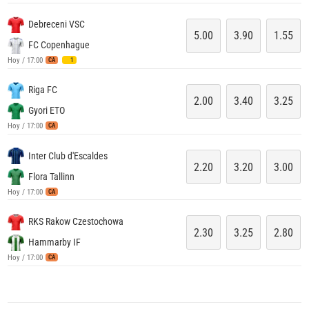
Debreceni VSC
5.00
3.90
1.55
FC Copenhague
Hoy / 17:00
CA
1
Riga FC
2.00
3.40
3.25
Gyori ETO
Hoy / 17:00
CA
Inter Club d'Escaldes
2.20
3.20
3.00
Flora Tallinn
Hoy / 17:00
CA
RKS Rakow Czestochowa
2.30
3.25
2.80
Hammarby IF
Hoy / 17:00
CA