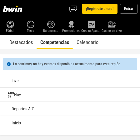
¡Regístrate ahora!
Entrar
Fútbol
Tenis
Baloncesto
Promociones
Crea tu Apuesta+
Casino en vivo
Destacados
Competencias
Calendario
Lo sentimos, no hay eventos disponibles actualmente para esta región.
Live
AGO
Hoy
07
Deportes A-Z
Inicio