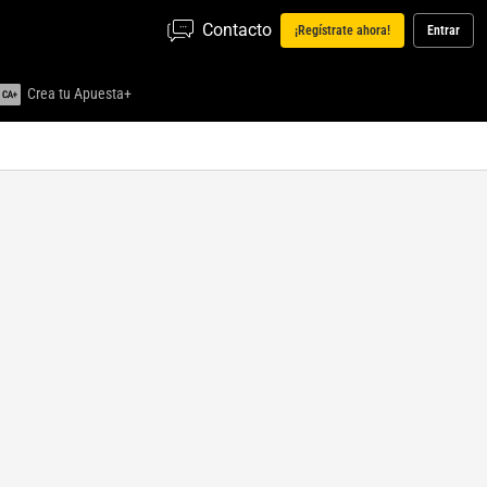
Contacto
¡Regístrate ahora!
Entrar
Crea tu Apuesta+
Medios
Selecciona un evento
Selecciona
de la
lista de
eventos en
vivo para
ver
medios.