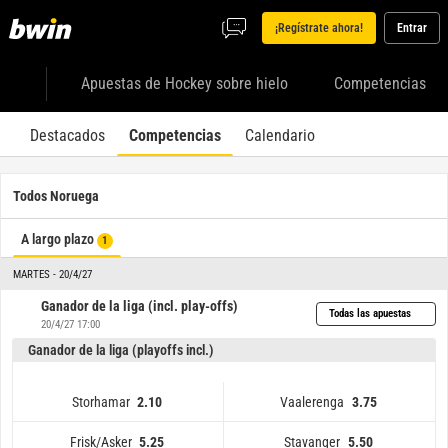
¡Regístrate ahora!
Entrar
Apuestas de Hockey sobre hielo
Competencias
Destacados
Competencias
Calendario
Todos Noruega
A largo plazo
1
MARTES - 20/4/27
Ganador de la liga (incl. play-offs)
Todas las apuestas
20/4/27 17:00
Ganador de la liga (playoffs incl.)
Storhamar
Vaalerenga
2.10
3.75
Frisk/Asker
Stavanger
5.25
5.50