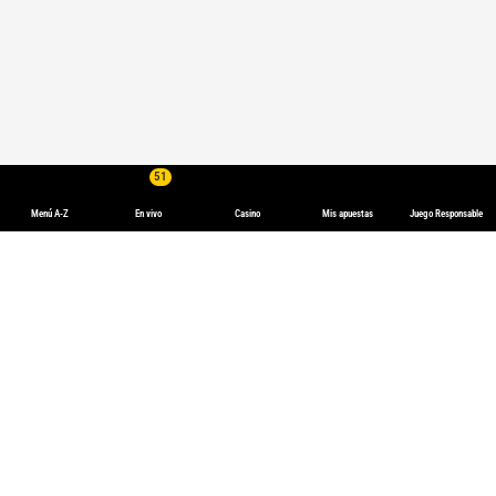
51
Menú A-Z
En vivo
Casino
Mis apuestas
Juego Responsable
Apuestas Deportivas
Apuestas en línea