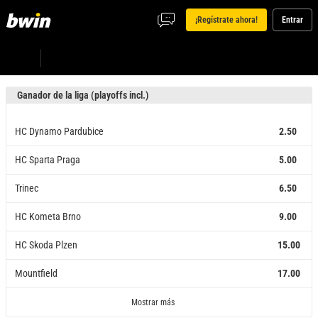
¡Regístrate ahora!
Entrar
Ganador de la liga (playoffs incl.)
HC Dynamo Pardubice
2.50
HC Sparta Praga
5.00
Trinec
6.50
HC Kometa Brno
9.00
HC Skoda Plzen
15.00
Mountfield
17.00
HC Dynamo Pardubice
HC Sparta Praga
Trinec
HC Kometa Brno
HC Skoda Plzen
Mountfield
Liberec
Karlovy Vary
HC Motor Ceske Budejovice
Vitkovice
Rytiri Kladno
HC Verva Litvinov
BK Mlada Boleslav
HC Olomouc
101.00
15.00
17.00
17.00
19.00
34.00
41.00
41.00
81.00
81.00
2.50
5.00
6.50
9.00
Mostrar más