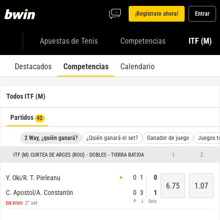
¡Regístrate ahora!
Entrar
Apuestas de Tenis
Competencias
ITF (M)
Destacados
Competencias
Calendario
Todos ITF (M)
Partidos
42
2 Way, ¿quién ganará?
¿Quién ganará el set?
Ganador de juego
Juegos to
ITF (M) CURTEA DE ARGES (ROU) - DOBLES - TIERRA BATIDA
1
2
0
1
0
Y. Oki/R. T. Pieleanu
6.75
1.07
C. Apostol/A. Constantin
0
3
1
P
J
Sets
2° set
EN VIVO