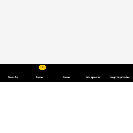
99+
Menú A-Z
En vivo
Casino
Mis apuestas
Juego Responsable