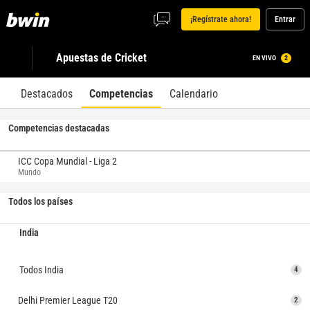
¡Regístrate ahora!
Entrar
Apuestas de Cricket
EN VIVO
2
Destacados
Competencias
Calendario
Competencias destacadas
ICC Copa Mundial - Liga 2
Mundo
Todos los países
India
Todos India
4
Delhi Premier League T20
2