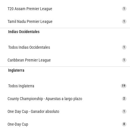
T20 Assam Premier League
1
Tamil Nadu Premier League
1
Indias Occidentales
Todos Indias Occidentales
1
Caribbean Premier League
1
Inglaterra
Todos Inglaterra
19
County Championship - Apuestas a largo plazo
2
One Day Cup - Ganador absoluto
1
One-Day Cup
8