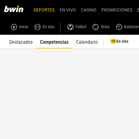
DEPORTES
EN VIVO
CASINO
PROMOCIONES
Inicio
En vivo
Fútbol
Tenis
Balonce
En vivo
10
Destacados
Competencias
Calendario
Todos
Apuestas de Cri
los
países
India
Apuestas de Copa del Mu
T
MARTES - 30/11/27
3
o
d
Copa
D
o
del
2
e
s
Mundo
l
Todas las apuestas
I
T20
T
h
n
1
2027
a
i
d
m
30/11/27 8:00
P
i
Indias
il
r
a
Ganador
Occidentales
N
e