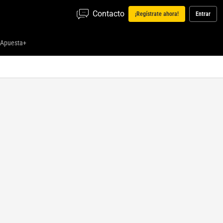
Contacto
¡Regístrate ahora!
Entrar
 Apuesta+
Medios
Selecciona un evento
Selecciona
de la
lista de
eventos en
vivo para
ver
medios.