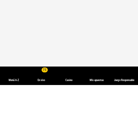
75
Menú A-Z
En vivo
Casino
Mis apuestas
Juego Responsable