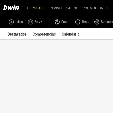
DEPORTES
EN VIVO
CASINO
PROMOCIONES
Inicio
En vivo
Fútbol
Tenis
Balonce
Destacados
Competencias
Calendario
Competencias destacadas
C
o
p
M
a
u
d
n
S
e
d
e
l
o
i
E
M
s
u
u
N
r
TODAS LAS COMPETENCIAS
n
a
o
d
c
p
o
i
a
o
Todos los países
n
e