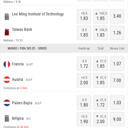
Mañana / 8:30
+8,5
▲ 143,5
Lee Ming Institute of Technology
3.40
1.83
1.85
Taiwan Bank
-8.5
▼ 143,5
1.26
1.85
1.83
Mañana / 10:30
MUNDO | FIBA 3X3 (F) - SERIES
Handicap
Total
Money Line
-4.5
▲ 31,5
1.07
Francia
3x3/F
1.72
1.85
+4.5
▼ 31,5
Austria
7.00
3x3/F
2.00
1.85
Comienza en
2 min
-5.5
▲ 31,5
1.03
Países Bajos
3x3/F
1.80
1.72
+5.5
▼ 31,5
Bélgica
9.00
3x3
1.90
2.00
Comienza en
42 min