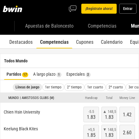
¡Regístrate ahora!
Entrar
Apuestas de Baloncesto
Competencias
Mu
Destacados
Competencias
Cupones
Calendario
Equ
Todos Mundo
Partidos
A largo plazo
Especiales
17
1
2
Líneas de juego
1er tiempo
2° tiempo
1er cuarto
2º cuarto
3er cu
MUNDO | AMISTOSOS CLUBS (M)
Handicap
Total
Money Line
-5.5
▲ 148,5
Chien Hsin University
1.42
1.83
1.83
Keelung Black Kites
+5,5
▼ 148,5
2.60
1.85
1.83