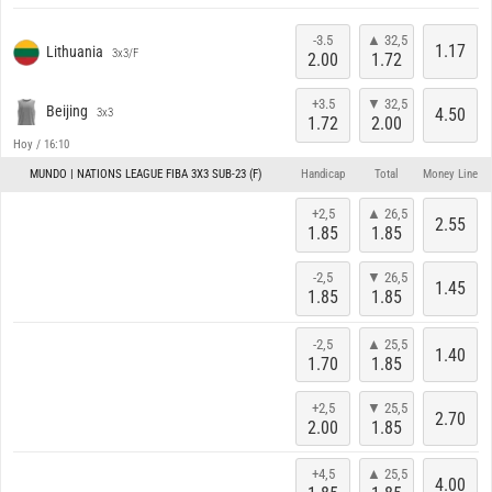
-3.5
▲ 32,5
1.17
Lithuania
3x3/F
2.00
1.72
+3.5
▼ 32,5
Beijing
4.50
3x3
1.72
2.00
Hoy / 16:10
MUNDO | NATIONS LEAGUE FIBA 3X3 SUB-23 (F)
Handicap
Total
Money Line
+2,5
▲ 26,5
2.55
1.85
1.85
-2,5
▼ 26,5
1.45
1.85
1.85
-2,5
▲ 25,5
1.40
1.70
1.85
+2,5
▼ 25,5
2.70
2.00
1.85
+4,5
▲ 25,5
4.00