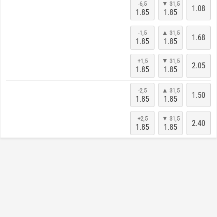
-6,5
▼ 31,5
1.08
1.85
1.85
-1,5
▲ 31,5
1.68
1.85
1.85
+1,5
▼ 31,5
2.05
1.85
1.85
-2,5
▲ 31,5
1.50
1.85
1.85
+2,5
▼ 31,5
2.40
1.85
1.85