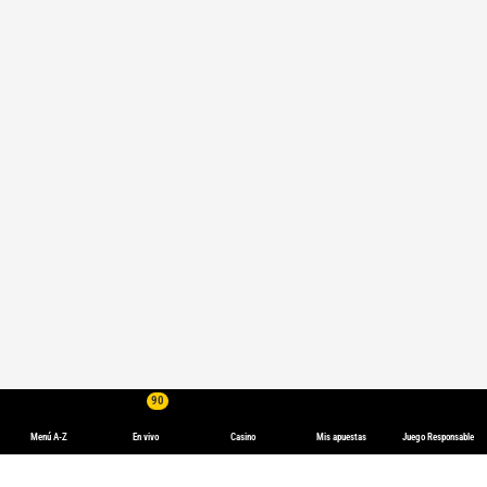
90
Menú A-Z
En vivo
Casino
Mis apuestas
Juego Responsable