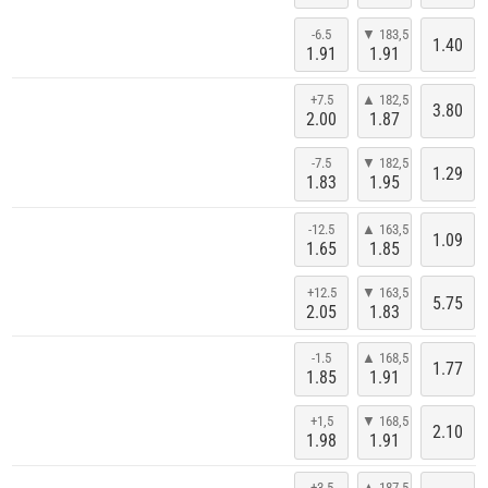
-6.5
▼ 183,5
1.40
1.91
1.91
+7.5
▲ 182,5
3.80
2.00
1.87
-7.5
▼ 182,5
1.29
1.83
1.95
-12.5
▲ 163,5
1.09
1.65
1.85
+12.5
▼ 163,5
5.75
2.05
1.83
-1.5
▲ 168,5
1.77
1.85
1.91
+1,5
▼ 168,5
2.10
1.98
1.91
+3.5
▲ 187,5