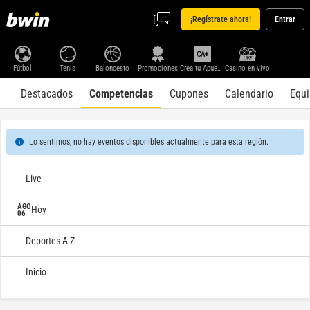
¡Regístrate ahora!
Entrar
Fútbol
Tenis
Baloncesto
Promociones
Crea tu Apuesta+
Casino en vivo
Destacados
Competencias
Cupones
Calendario
Equ
Lo sentimos, no hay eventos disponibles actualmente para esta región.
Live
AGO
Hoy
06
Deportes A-Z
Inicio